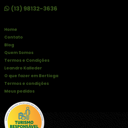
(13) 98132-3636
Home
Contato
Blog
Quem Somos
Termos e Condições
Leandro Kalleder
O que fazer em Bertioga
Termos e condições
Meus pedidos