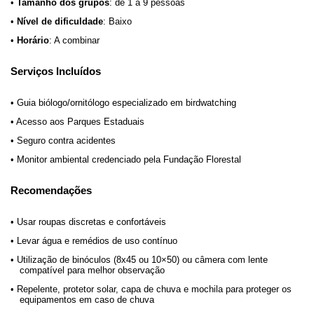
•
Tamanho dos grupos
: de 1 a 9 pessoas
•
Nível de dificuldade
: Baixo
•
Horário
: A combinar
Serviços Incluídos
•
Guia biólogo/ornitólogo especializado em birdwatching
•
Acesso aos Parques Estaduais
•
Seguro contra acidentes
•
Monitor ambiental credenciado pela Fundação Florestal
Recomendações
•
Usar roupas discretas e confortáveis
•
Levar água e remédios de uso contínuo
•
Utilização de binóculos (8x45 ou 10×50) ou câmera com lente
compatível para melhor observação
•
Repelente, protetor solar, capa de chuva e mochila para proteger os
equipamentos em caso de chuva