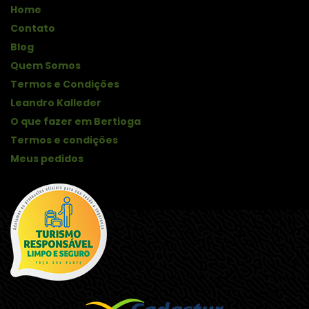
Home
Contato
Blog
Quem Somos
Termos e Condições
Leandro Kalleder
O que fazer em Bertioga
Termos e condições
Meus pedidos