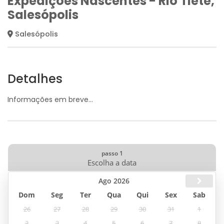
Expedições Nascentes - Rio Tietê,
Salesópolis
Salesópolis
Detalhes
Informações em breve…
Ago 2026
Dom
Seg
Ter
Qua
Qui
Sex
Sab
26
27
28
29
30
31
1
2
3
4
5
6
7
8