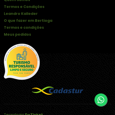
Termos e Condições
Leandro Kalleder
O que fazer em Bertioga
Termos e condições
Meus pedidos
Tecnologia
DoTicket